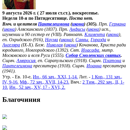
9 августа 2026 г. ( 27 июля ст.ст.), воскресенье.
Неделя 10-я по Пятидесятнице.
Поста нет.
Вмч. и целителя
Пантелеимона
(
икона
) (305).
Прп.
Германа
(
икона
) Аляскинского (1837). Прп.
Анфисы
(
икона
) исп.,
игумении и 90 сестер ее (VIII). Равноапп.
Климента
(
икона
),
еп. Охридского (916),
Наума
(
икона
),
Саввы
,
Горазда
и
Ангеляра
(IX-X). Блж.
Николая
(
икона
) Кочанова, Христа ради
юродивого, Новгородского (1392). Свт.
Иоасафа
, митр.
Московского и всея Руси (1555).
Собор Смоленских святых
.
Сщмч.
Амвросия
, еп. Сарапульского (1918). Сщмч.
Платона
и
Пантелеимона
пресвитера (1918). Сщмч.
Иоанна
пресвитера
(1941).
Утр. - Ев. 10-е,
Ин., 66 зач., XXI, 1-14.
Лит. -
1 Кор., 131 зач.,
IV, 9-16.
Мф., 72 зач., XVII, 14-23.
Вмч.:
2 Тим., 292 зач., II, 1-
10.
Ин., 52 зач., XV, 17 - XVI, 2.
Благочиния