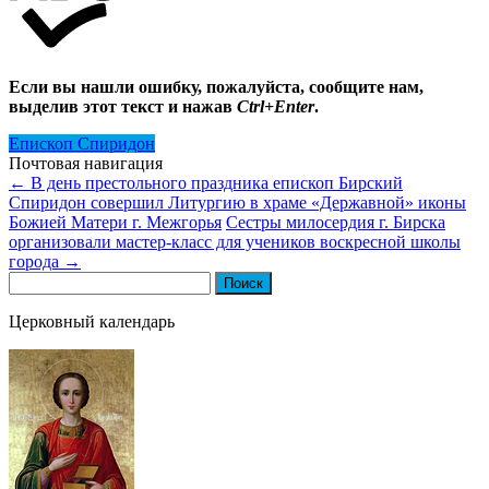
Если вы нашли ошибку, пожалуйста, сообщите нам,
выделив этот текст и нажав
Ctrl+Enter
.
Епископ Спиридон
Почтовая навигация
←
В день престольного праздника епископ Бирский
Спиридон совершил Литургию в храме «Державной» иконы
Божией Матери г. Межгорья
Сестры милосердия г. Бирска
организовали мастер-класс для учеников воскресной школы
города
→
Найти:
Церковный календарь