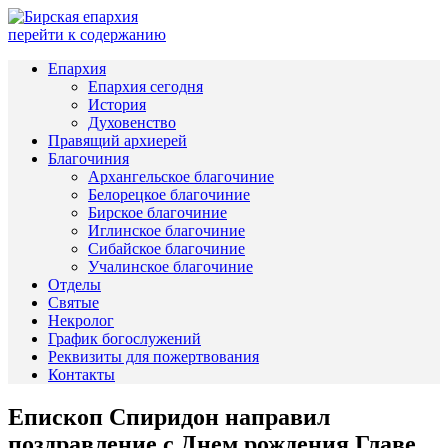
перейти к содержанию
Епархия
Епархия сегодня
История
Духовенство
Правящий архиерей
Благочиния
Архангельское благочиние
Белорецкое благочиние
Бирское благочиние
Иглинское благочиние
Сибайское благочиние
Учалинское благочиние
Отделы
Святые
Некролог
График богослужений
Реквизиты для пожертвования
Контакты
Епископ Спиридон направил
поздравление с Днем рождения Главе