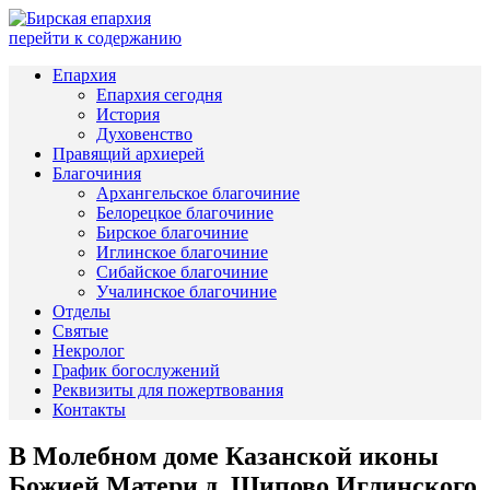
перейти к содержанию
Епархия
Епархия сегодня
История
Духовенство
Правящий архиерей
Благочиния
Архангельское благочиние
Белорецкое благочиние
Бирское благочиние
Иглинское благочиние
Сибайское благочиние
Учалинское благочиние
Отделы
Святые
Некролог
График богослужений
Реквизиты для пожертвования
Контакты
В Молебном доме Казанской иконы
Божией Матери д. Шипово Иглинского