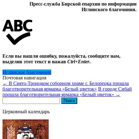
Пресс-служба Бирской епархии по информации
Иглинского благочиния.
Если вы нашли ошибку, пожалуйста, сообщите нам,
выделив этот текст и нажав
Ctrl+Enter
.
Иглинское благочиние
Почтовая навигация
←
В Свято-Троицком соборном храме г. Белорецка прошла
благотворительная ярмарка «Белый цветок»
В городе Сибай
прошла благотворительная ярмарка «Белый цветок»
→
Найти:
Церковный календарь