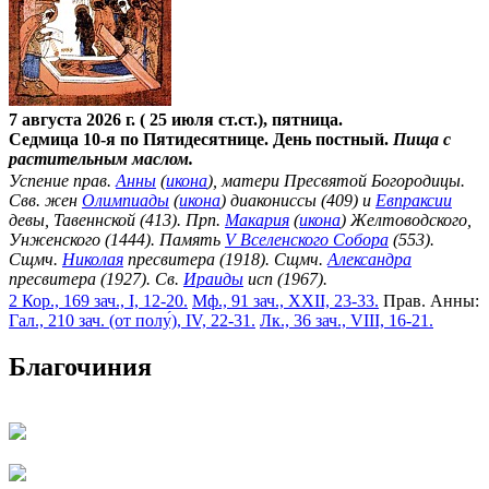
7 августа 2026 г. ( 25 июля ст.ст.), пятница.
Седмица 10-я по Пятидесятнице. День постный.
Пища с
растительным маслом.
Успение прав.
Анны
(
икона
), матери Пресвятой Богородицы.
Свв. жен
Олимпиады
(
икона
) диакониссы (409) и
Евпраксии
девы, Тавеннской (413). Прп.
Макария
(
икона
) Желтоводского,
Унженского (1444). Память
V Вселенского Собора
(553).
Сщмч.
Николая
пресвитера (1918). Сщмч.
Александра
пресвитера (1927). Св.
Ираиды
исп (1967).
2 Кор., 169 зач., I, 12-20.
Мф., 91 зач., XXII, 23-33.
Прав. Анны:
Гал., 210 зач. (от полу́), IV, 22-31.
Лк., 36 зач., VIII, 16-21.
Благочиния