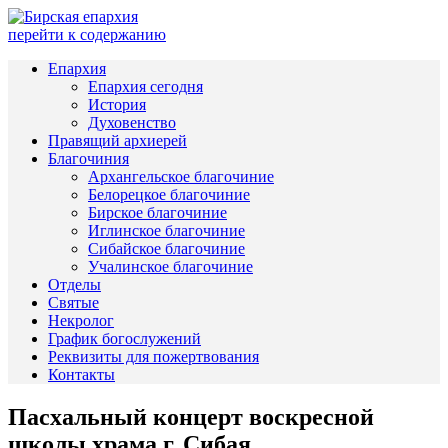
перейти к содержанию
Епархия
Епархия сегодня
История
Духовенство
Правящий архиерей
Благочиния
Архангельское благочиние
Белорецкое благочиние
Бирское благочиние
Иглинское благочиние
Сибайское благочиние
Учалинское благочиние
Отделы
Святые
Некролог
График богослужений
Реквизиты для пожертвования
Контакты
Пасхальный концерт воскресной
школы храма г. Сибая