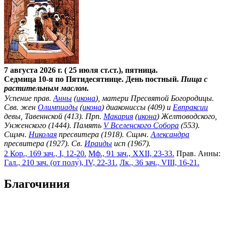
7 августа 2026 г. ( 25 июля ст.ст.), пятница.
Седмица 10-я по Пятидесятнице. День постный.
Пища с
растительным маслом.
Успение прав.
Анны
(
икона
), матери Пресвятой Богородицы.
Свв. жен
Олимпиады
(
икона
) диакониссы (409) и
Евпраксии
девы, Тавеннской (413). Прп.
Макария
(
икона
) Желтоводского,
Унженского (1444). Память
V Вселенского Собора
(553).
Сщмч.
Николая
пресвитера (1918). Сщмч.
Александра
пресвитера (1927). Св.
Ираиды
исп (1967).
2 Кор., 169 зач., I, 12-20.
Мф., 91 зач., XXII, 23-33.
Прав. Анны:
Гал., 210 зач. (от полу́), IV, 22-31.
Лк., 36 зач., VIII, 16-21.
Благочиния