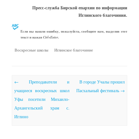
Пресс-служба Бирской епархии по информации
Иглинского благочиния.
Если вы нашли ошибку, пожалуйста, сообщите нам, выделив этот
текст и нажав
.
Ctrl+Enter
Воскресные школы
Иглинское благочиние
Почтовая навигация
←
Преподаватели и
В городе Учалы прошел
учащиеся воскресных школ
Пасхальный фестиваль
→
Уфы посетили Михаило-
Архангельский храм с.
Иглино