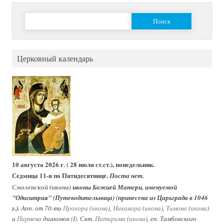
Найти:
Церковный календарь
10 августа 2026 г. ( 28 июля ст.ст.), понедельник.
Седмица 11-я по Пятидесятнице.
Поста нет.
Смоленской
(
икона
) иконы Божией Матери, именуемой
"Одигитрия" (Путеводительница) (принесена из Царьграда в 1046
г.).
Апп. от 70-ти
Прохора
(
икона
),
Никанора
(
икона
),
Тимона
(
икона
)
и
Пармена
диаконов (I). Свт.
Питирима
(
икона
), еп. Тамбовского