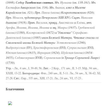
(1698).
Собор
Тамбовских святых.
Мч.
Иулиана
(ок. 138-161). Мч.
Евстафия
Анкирского (ок. 316). Мч.
Акакия
, иже в Милете
Карийском (ок. 321). Прп.
Павла
(
икона
) Ксиропотамского (820).
Прп.
Моисея
, чудотворца Печерского (XIII-XIV). Сщмч.
Николая
диакона (1918). Прмч.
Василия
, прмцц.
Анастасии
и
Елены
, мчч.
Арефы
,
Иоанна
,
Иоанна
,
Иоанна
и мц.
Мавры
(1937).
Гребневской
(
икона
) (1380),
Костромской
(1672) и"Умиление"
Серафимо-
Дивеевской
(
икона
) (1885) икон Божией Матери. Чтимые списки со
Смоленской иконы Божией Матери:
Устюженская
(1290),
Выдропусская
(XV),
Христофоровская
(XVI),
Супрасльская
(XVI),
Югская
(
икона
) (1615),
Игрицкая
(1624),
Шуйская
(
икона
) (1654-
1655),
Седмиезерная
(XVII),
Сергиевская
(в Троице-Сергиевой Лавре)
(1730).
Утр. -
Лит. -
Лк., 4 зач., I, 39-49, 56.
2 Кор., 171 зач., II, 3-15.
Мф., 94 зач.,
Богородицы:
XXIII, 13-22.
Флп., 240 зач., II, 5-11.
Лк., 54 зач., X, 38-42; XI,
Свт.:
.
27-28.
Евр., 335 зач., XIII, 17-21.
Лк., 24 зач., VI, 17-23
Благочиния