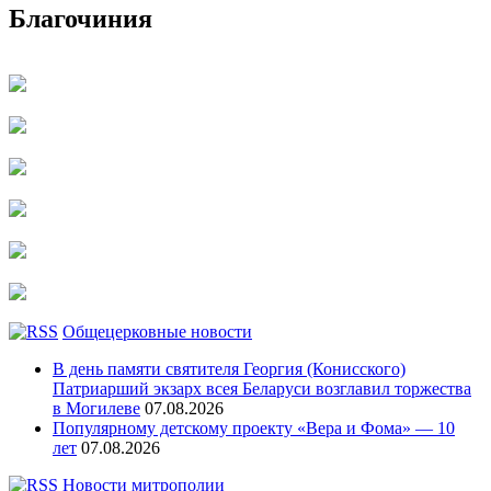
Благочиния
Общецерковные новости
В день памяти святителя Георгия (Конисского)
Патриарший экзарх всея Беларуси возглавил торжества
в Могилеве
07.08.2026
Популярному детскому проекту «Вера и Фома» — 10
лет
07.08.2026
Новости митрополии