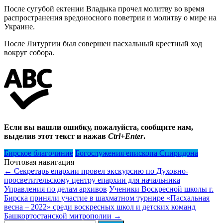
После сугубой ектении Владыка прочел молитву во время
распространения вредоносного поветрия и молитву о мире на
Украине.
После Литургии был совершен пасхальный крестный ход
вокруг собора.
Если вы нашли ошибку, пожалуйста, сообщите нам,
выделив этот текст и нажав
Ctrl+Enter
.
Бирское благочиние
Богослужения епископа Спиридона
Почтовая навигация
←
Секретарь епархии провел экскурсию по Духовно-
просветительскому центру епархии для начальника
Управления по делам архивов
Ученики Воскресной школы г.
Бирска приняли участие в шахматном турнире «Пасхальная
весна – 2022» среди воскресных школ и детских команд
Башкортостанской митрополии
→