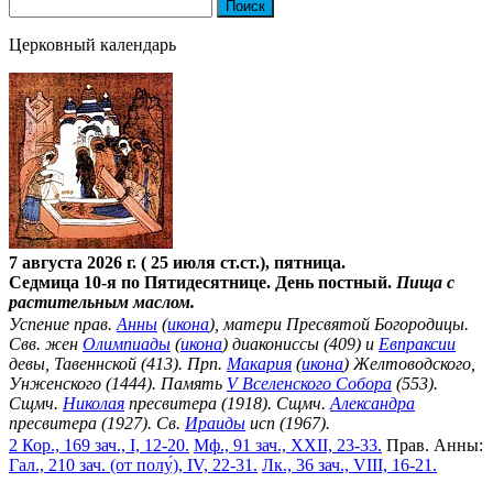
Найти:
Церковный календарь
7 августа 2026 г. ( 25 июля ст.ст.), пятница.
Седмица 10-я по Пятидесятнице. День постный.
Пища с
растительным маслом.
Успение прав.
Анны
(
икона
), матери Пресвятой Богородицы.
Свв. жен
Олимпиады
(
икона
) диакониссы (409) и
Евпраксии
девы, Тавеннской (413). Прп.
Макария
(
икона
) Желтоводского,
Унженского (1444). Память
V Вселенского Собора
(553).
Сщмч.
Николая
пресвитера (1918). Сщмч.
Александра
пресвитера (1927). Св.
Ираиды
исп (1967).
2 Кор., 169 зач., I, 12-20.
Мф., 91 зач., XXII, 23-33.
Прав. Анны:
Гал., 210 зач. (от полу́), IV, 22-31.
Лк., 36 зач., VIII, 16-21.