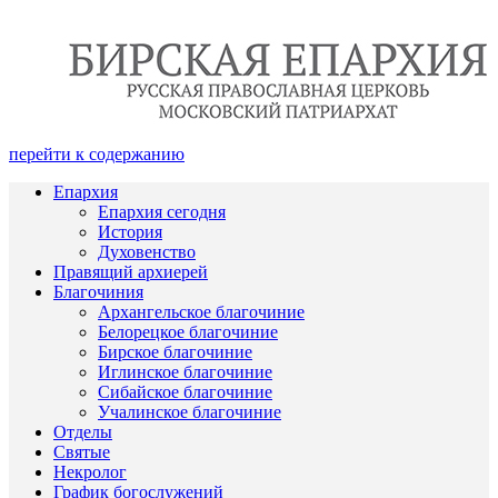
перейти к содержанию
Епархия
Епархия сегодня
История
Духовенство
Правящий архиерей
Благочиния
Архангельское благочиние
Белорецкое благочиние
Бирское благочиние
Иглинское благочиние
Сибайское благочиние
Учалинское благочиние
Отделы
Святые
Некролог
График богослужений