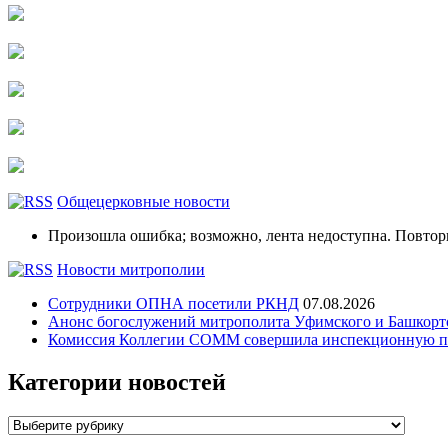
Общецерковные новости
Произошла ошибка; возможно, лента недоступна. Повтор
Новости митрополии
Сотрудники ОПНА посетили РКНД
07.08.2026
Анонс богослужений митрополита Уфимского и Башко
Комиссия Коллегии СОММ совершила инспекционную по
Категории новостей
Категории
новостей