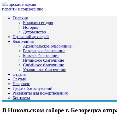
перейти к содержанию
Епархия
Епархия сегодня
История
Духовенство
Правящий архиерей
Благочиния
Архангельское благочиние
Белорецкое благочиние
Бирское благочиние
Иглинское благочиние
Сибайское благочиние
Учалинское благочиние
Отделы
Святые
Некролог
График богослужений
Реквизиты для пожертвования
Контакты
В Никольском соборе г. Белорецка отп