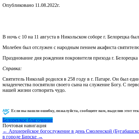
Опубликовано 11.08.2022г.
В ночь с 10 на 11 августа в Никольском соборе г. Белорецка б
Молебен был отслужен с народным пением акафиста святителю
Празднование дня рождения покровителя прихода г. Белорецка
Справка:
Святитель Николай родился в 258 году в г. Патаре. Он был е
младенчества посвятили своего сына на служение Богу. С перв
нашей жизни сотворить чудо.
Если вы нашли ошибку, пожалуйста, сообщите нам, выделив этот тек
Белорецкое благочиние
Почтовая навигация
←
Архиерейское богослужение в день Смоленской (Бугабашск
в городе Бирске
→