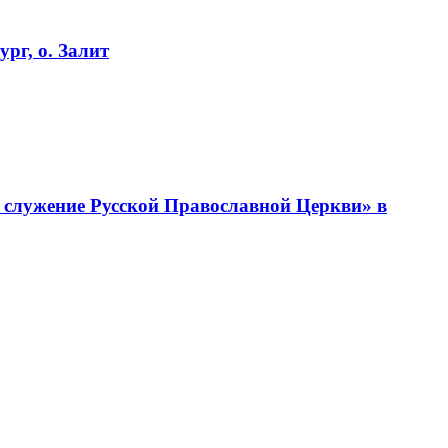
рг, о. Залит
 служение Русской Православной Церкви» в