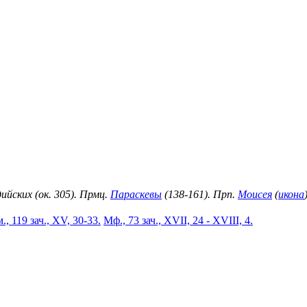
ийских (ок. 305). Прмц.
Параскевы
(138-161). Прп.
Моисея
(
икона
., 119 зач., XV, 30-33.
Мф., 73 зач., XVII, 24 - XVIII, 4.