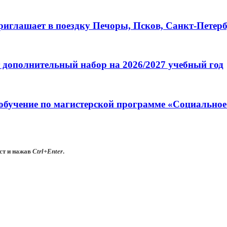
глашает в поездку Печоры, Псков, Санкт-Петербу
 дополнительный набор на 2026/2027 учебный год
обучение по магистерской программе «Социальное
ст и нажав
Ctrl+Enter
.