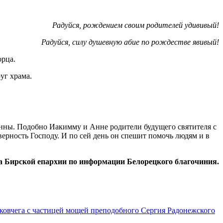
Радуйся, рождением своим родителей удививый!
Радуйся, силу душевную абие по рождестве явивый!
орца.
уг храма.
онны. Подобно Иакимму и Анне родители будущего святителя с
верность Господу. И по сей день он спешит помочь людям и в
а Бирской епархии по информации Белорецкого благочиния.
ковчега с частицей мощей преподобного Сергия Радонежского