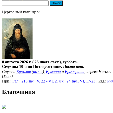
Найти:
Церковный календарь
8 августа 2026 г. ( 26 июля ст.ст.), суббота.
Седмица 10-я по Пятидесятнице.
Поста нет.
Сщмчч.
Ермолая
(
икона
),
Ермиппа
и
Ермократа
, иереев Никомид
(1937).
Прп.:
Гал., 213 зач., V, 22 - VI, 2.
Лк., 24 зач., VI, 17-23
. Ряд.:
Рим
Благочиния