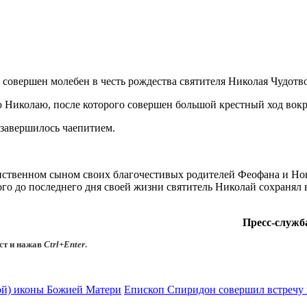
ыл совершен молебен в честь рождества святителя Николая Чудотв
 Николаю, после которого совершен большой крестный ход вокр
 завершилось чаепитием.
динственном сыном своих благочестивых родителей Феофана и Н
ого до последнего дня своей жизни святитель Николай сохранял 
Пресс-служб
ст и нажав
Ctrl+Enter
.
ой) иконы Божией Матери
Епископ Спиридон совершил встречу 