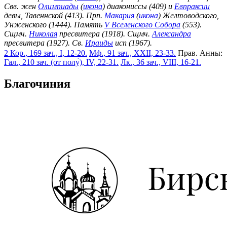
Свв. жен
Олимпиады
(
икона
) диакониссы (409) и
Евпраксии
девы, Тавеннской (413). Прп.
Макария
(
икона
) Желтоводского,
Унженского (1444). Память
V Вселенского Собора
(553).
Сщмч.
Николая
пресвитера (1918). Сщмч.
Александра
пресвитера (1927). Св.
Ираиды
исп (1967).
2 Кор., 169 зач., I, 12-20.
Мф., 91 зач., XXII, 23-33.
Прав. Анны:
Гал., 210 зач. (от полу́), IV, 22-31.
Лк., 36 зач., VIII, 16-21.
Благочиния