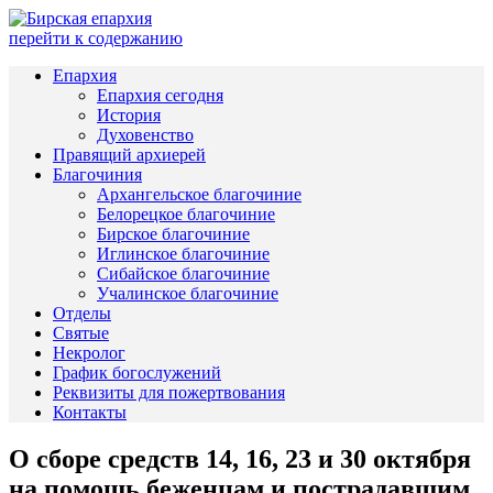
перейти к содержанию
Епархия
Епархия сегодня
История
Духовенство
Правящий архиерей
Благочиния
Архангельское благочиние
Белорецкое благочиние
Бирское благочиние
Иглинское благочиние
Сибайское благочиние
Учалинское благочиние
Отделы
Святые
Некролог
График богослужений
Реквизиты для пожертвования
Контакты
О сборе средств 14, 16, 23 и 30 октября
на помощь беженцам и пострадавшим