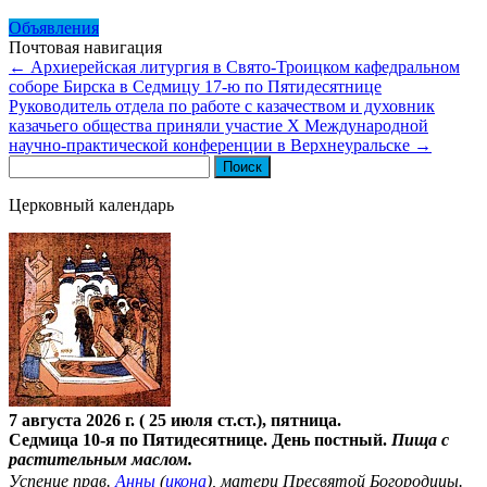
Объявления
Почтовая навигация
←
Архиерейская литургия в Свято-Троицком кафедральном
соборе Бирска в Седмицу 17-ю по Пятидесятнице
Руководитель отдела по работе с казачеством и духовник
казачьего общества приняли участие X Международной
научно-практической конференции в Верхнеуральске
→
Найти:
Церковный календарь
7 августа 2026 г. ( 25 июля ст.ст.), пятница.
Седмица 10-я по Пятидесятнице. День постный.
Пища с
растительным маслом.
Успение прав.
Анны
(
икона
), матери Пресвятой Богородицы.