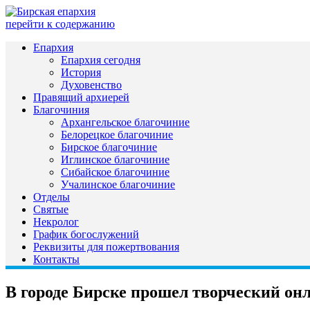
перейти к содержанию
Епархия
Епархия сегодня
История
Духовенство
Правящий архиерей
Благочиния
Архангельское благочиние
Белорецкое благочиние
Бирское благочиние
Иглинское благочиние
Сибайское благочиние
Учалинское благочиние
Отделы
Святые
Некролог
График богослужений
Реквизиты для пожертвования
Контакты
В городе Бирске прошел творческий он