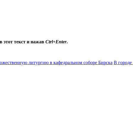
в этот текст и нажав
Ctrl+Enter
.
ожественную литургию в кафедральном соборе Бирска
В городе