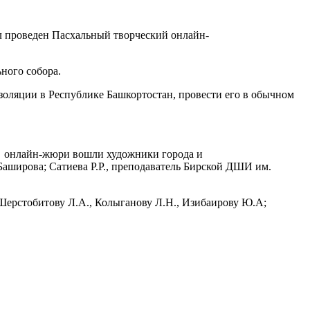
ыл проведен Пасхальный творческий онлайн-
ного собора.
золяции в Республике Башкортостан, провести его в обычном
ав онлайн-жюри вошли художники города и
аширова; Сатиева Р.Р., преподаватель Бирской ДШИ им.
 Шерстобитову Л.А., Колыганову Л.Н., Изибаирову Ю.А;