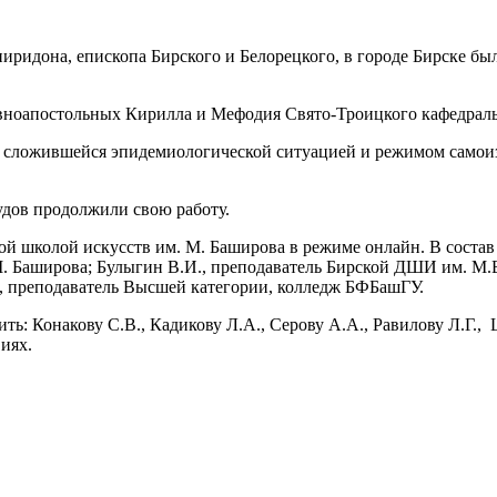
иридона, епископа Бирского и Белорецкого, в городе Бирске б
авноапостольных Кирилла и Мефодия Свято-Троицкого кафедраль
со сложившейся эпидемиологической ситуацией и режимом самои
рудов продолжили свою работу.
кой школой искусств им. М. Баширова в режиме онлайн. В сост
. Баширова; Булыгин В.И., преподаватель Бирской ДШИ им. М.Б
., преподаватель Высшей категории, колледж БФБашГУ.
ь: Конакову С.В., Кадикову Л.А., Серову А.А., Равилову Л.Г.,
иях.