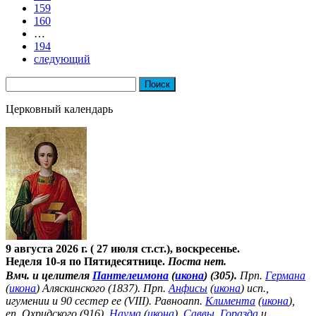
159
160
…
194
следующий
Найти:
Церковный календарь
9 августа 2026 г. ( 27 июля ст.ст.), воскресенье.
Неделя 10-я по Пятидесятнице.
Поста нет.
Вмч. и целителя
Пантелеимона
(
икона
) (305).
Прп.
Германа
(
икона
) Аляскинского (1837). Прп.
Анфисы
(
икона
) исп.,
игумении и 90 сестер ее (VIII). Равноапп.
Климента
(
икона
),
еп. Охридского (916),
Наума
(
икона
),
Саввы
,
Горазда
и