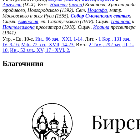
Ангеляра
(IX-X). Блж.
Николая
(
икона
) Кочанова, Христа ради
юродивого, Новгородского (1392). Свт.
Иоасафа
, митр.
Московского и всея Руси (1555).
Собор Смоленских святых
.
Сщмч.
Амвросия
, еп. Сарапульского (1918). Сщмч.
Платона
и
Пантелеимона
пресвитера (1918). Сщмч.
Иоанна
пресвитера
(1941).
Утр. - Ев. 10-е,
Ин., 66 зач., XXI, 1-14.
Лит. -
1 Кор., 131 зач.,
IV, 9-16.
Мф., 72 зач., XVII, 14-23.
Вмч.:
2 Тим., 292 зач., II, 1-
10.
Ин., 52 зач., XV, 17 - XVI, 2.
Благочиния