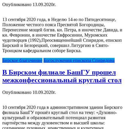
Опубликовано 13.09.2020г.
13 сентября 2020 года, в Неделю 14-ю по Пятидесятнице,
Положение честного пояса Пресвятой Богородицы,
Перенесение мощей блгвв. кн. Петра, в иночестве Давида, и
кн. Февронии, в иночестве Евфросинии, Муромских
чудотворцев (1992),Преосвященнейший Спиридон, епископ
Бирский и Белорецкий, совершил Литургию в Свято-
Троицком кафедральном соборе Бирска.
Бирское благочиние
Богослужения епископа Спиридона
В Бирском филиале БашГУ прошел
межконфессиональный круглый стол
Опубликовано 10.09.2020г.
10 сентября 2020 года в административном здании Бирского
филиала БашГУ прошёл круглый стол на тему: «Духовно-
культурный и образовательный потенциал развития
партнёрства между духовенством и высшей школы:
сохранение духовных, нравственных и культурных