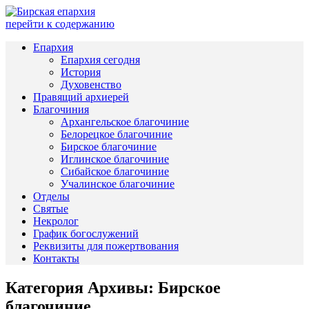
перейти к содержанию
Епархия
Епархия сегодня
История
Духовенство
Правящий архиерей
Благочиния
Архангельское благочиние
Белорецкое благочиние
Бирское благочиние
Иглинское благочиние
Сибайское благочиние
Учалинское благочиние
Отделы
Святые
Некролог
График богослужений
Реквизиты для пожертвования
Контакты
Категория Архивы:
Бирское
благочиние