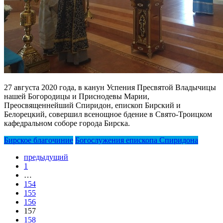
27 августа 2020 года, в канун Успения Пресвятой Владычицы
нашей Богородицы и Приснодевы Марии,
Преосвященнейший Спиридон, епископ Бирский и
Белорецкий, совершил всенощное бдение в Свято-Троицком
кафедральном соборе города Бирска.
Бирское благочиние
Богослужения епископа Спиридона
Posts
предыдущий
navigation
1
…
154
155
156
157
158