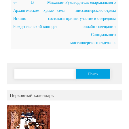
Почтовая навигация
←
В Михаило-
Руководитель епархиального
Архангельском храме села
миссионерского отдела
Иглино состоялся
принял участие в очередном
Рождественский концерт
онлайн совещании
Синодального
миссионерского отдела
→
Найти:
Церковный календарь