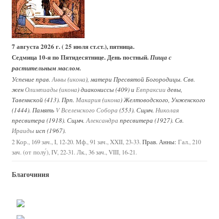
7 августа 2026 г. ( 25 июля ст.ст.), пятница.
Седмица 10-я по Пятидесятнице. День постный.
Пища с
растительным маслом.
Успение прав.
Анны
(
икона
), матери Пресвятой Богородицы. Свв.
жен
Олимпиады
(
икона
) диакониссы (409) и
Евпраксии
девы,
Тавеннской (413). Прп.
Макария
(
икона
) Желтоводского, Унженского
(1444). Память
V Вселенского Собора
(553). Сщмч.
Николая
пресвитера (1918). Сщмч.
Александра
пресвитера (1927). Св.
Ираиды
исп (1967).
Прав. Анны:
2 Кор., 169 зач., I, 12-20.
Мф., 91 зач., XXII, 23-33.
Гал., 210
зач. (от полу́), IV, 22-31.
Лк., 36 зач., VIII, 16-21.
Благочиния